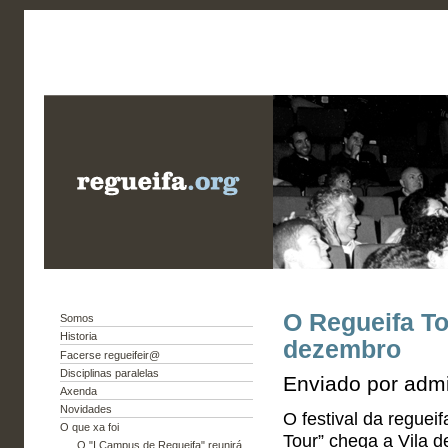
O Regueifa To
Somos
Historia
dezembro
Facerse regueifeir@
Disciplinas paralelas
Enviado por admi
Axenda
Novidades
O festival da reguei
O que xa foi
Tour” chega a Vila 
O "I Campus de Regueifa" reunirá