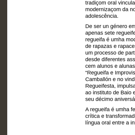
tradiçom oral vincu
modernizaçom da nos
adolescência.
De ser un género em
apenas sete regueif
regueifa é umha mod
de rapazas e rapace
um processo de part
desde diferentes ass
cem alunos e alunas
“Regueifa e Improvi
Camballón e no vind
Regueifesta, impuls
ao instituto de Baio 
seu décimo aniversár
A regueifa é umha fer
crítica e transforma
língua oral entre a i