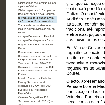
gira, que começou 
adolescentes regueifeiras de todo
o país en Vilalba
continuará por difer
Vilalba organiza o “ I Campus de
Galiza. O espetáculo
Regueifa” para a Nova Regueifa
O Regueifa Tour chega a Vila
Auditório Xosé Casa
de Cruzes o 13 de dezembro
às 18.30, contém de
Xornada de portas abertas no
tradicional até impr
módulo de improvisación oral en
verso
eletrónicas, jogos d
As regueifas animan o Revoltallo
aos movimentos soci
As regueifas chegaron a Cuba
Regueifas nas rúas en Vigo en
Em Vila de Cruzes o 
Galego
regueifeiras locais,
Regueifas en setembro
Comezan os cursos do Centro de
instituto que conta 
Interpretación da Oralidade de
“Regueifa e improvi
Vigo do ano lectivo 2024/2025
Galicia estivo presente no XXIII
regueifeiras de San
Festival Internacional de Cante de
Courel.
Poetas
Liga da Regueifa de Carballo
O acto, apresentado 
Monográficos arredor da
Penas e Lorena Med
oralidade no CIOV (abril 2024)
I Encontro Interxeracional
participaçom dos gru
Regueifeiro
Vainela e Punteirol
Certame Enreguéifate 2024
peça icónica da músi
Volven os cursos do CIOV (ano
2024)