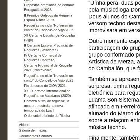
“Umha pera, duas pe
Propostas premiadas no certame
pola musicóloga Dor
Enreguéifate 2023
II Premios Galegos da Regueifa
Dous alunos do Cam
Espalla Rimas 2023
versom techno desta
Regueifas no ciclo "No verán un
improvisará em vers
conto" do Concello de Vigo 2022
XII Certame Escolar de Regueifas
Outro momento espec
(Vigo)
II Certame Escolar Provincial de
participaçom do grup
Regueifas (Valadares)
grupo conformado po
IV Certame Comarcal de
Regueifas (Morrazo)
Artística de Merza, 
Certame Provincial de Regueifa
do Camballón, que f
2021 (Pontevedra)
Regueifas no ciclo "No verán un
Também se apresenta
conto" do Concello de Vigo 2021
sorpresa: umha regu
Fin de curso do CIOV 2021
XXIII Certame Internacional de
eletrónica para regue
Regueifas en Valadares (2020)
Luama Son Sistema.
Comeza o "Vai de regueifa", o
afincado em Ferreir
concurso estrela na nova
temporada do Luar!
alunado do Marco d
O derradeiro brindo do Ribeira
sobre a relaçom entr
Vídeos
música techno.
Galería de Imaxes
Documentos Sonoros
Finalmente, também 