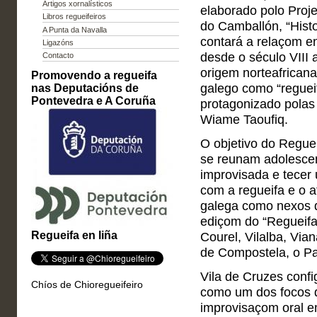
Artigos xornalísticos
elaborado polo Proje
Libros regueifeiros
do Camballón, “Histo
A Punta da Navalla
contará a relaçom en
Ligazóns
desde o século VIII a
Contacto
origem norteafricana
Promovendo a regueifa
nas Deputacións de
galego como “regueif
Pontevedra e A Coruña
protagonizado polas
Wiame Taoufiq.
O objetivo do Regueif
se reunam adolescen
improvisada e tecer
com a regueifa e o 
galega como nexos d
ediçom do “Regueifa T
Regueifa en liña
Courel, Vilalba, Via
de Compostela, o Pa
Vila de Cruzes confi
Chíos de Chioregueifeiro
como um dos focos d
improvisaçom oral e