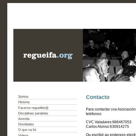
Contacto
Somos
Historia
Facerse regueifeir@
Para contactar coa Asociació
Disciplinas paralelas
teléfonos:
Axenda
CVC Valadares:986467053
Novidades
Carlos Alonso:630914275
O que xa foi
Ou escribir ao enderezo elect
Vídeos