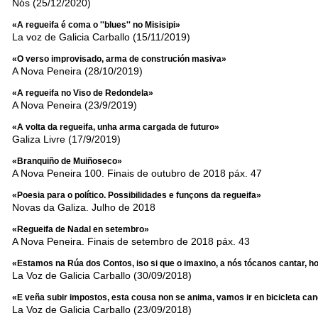
Nós (25/12/2020)
«A regueifa é coma o ''blues'' no Misisipi»
La voz de Galicia Carballo (15/11/2019)
«O verso improvisado, arma de construción masiva»
A Nova Peneira (28/10/2019)
«A regueifa no Viso de Redondela»
A Nova Peneira (23/9/2019)
«A volta da regueifa, unha arma cargada de futuro»
Galiza Livre (17/9/2019)
«Branquiño de Muiñoseco»
A Nova Peneira 100. Finais de outubro de 2018 páx. 47
«Poesia para o político. Possibilidades e funçons da regueifa»
Novas da Galiza. Julho de 2018
«Regueifa de Nadal en setembro»
A Nova Peneira. Finais de setembro de 2018 páx. 43
«Estamos na Rúa dos Contos, iso si que o imaxino, a nós tócanos cantar, h
La Voz de Galicia Carballo (30/09/2018)
«E veña subir impostos, esta cousa non se anima, vamos ir en bicicleta ca
La Voz de Galicia Carballo (23/09/2018)