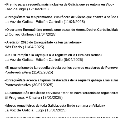
«Premio para a regueifa máis inclusiva de Galicia que se entona en Vigo»
Faro de Vigo (12/04/2025)
«Enreguéifate xa ten premiados, cun récord de vídeos que afianza a saúde 
La Voz de Galicia. Edición Carballo (11/04/2025)
«O certame Enreguéifate premia sete pezas de Ames, Dodro, Carballo, Mal
El Correo Gallego (11/04/2025)
«A edición 2025 do Enreguéifate xa ten gañadoras»
Nós Diario (11/04/2025)
«De Pili Pampín a la Olympus o la regueifa en la Feira das Nenas»
La Voz de Galicia. Edición Carballo (9/04/2025)
«El magnetismo de la regueifa circula por los centros escolares de Pontev
PontevedraViva (11/02/2025)
«Enreguéifate acerca a figuras destacadas de la regueifa gallega a las aula
PontevedraViva (30/01/2025)
«A cantante Sés declárase en Vilalba "fan" da nova xeración de regueifeiro
El Progreso. A Chaira (19/01/2025)
«Mozos regueifeiros de toda Galicia, esta fin de semana en Vilalba»
La Voz de Galicia. Lugo (15/01/2025)