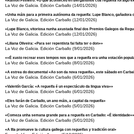
«Ramón Pinheiro: «O que aconteceu en Bergantiños coa regueifa foi algo ex
La Voz de Galicia. Edición Carballo (14/01/2026)
«Unha máis para a primeira autónoma da regueifa: Lupe Blanco, gañadora
La Voz de Galicia. Edición Carballo (12/01/2026)
«Lupe Blanco, vitoriosa nunha axustada final dos Premios Galegos da Regu
La Voz de Galicia. Edición Carballo (12/01/2026)
«Liliana Oliveira: «Para ser repentista fai falta ter o don»»
La Voz de Galicia. Edición Carballo (9/01/2026)
««É xusto recrear eses tempos nos que a regueifa era unha votación popul
La Voz de Galicia. Edición Carballo (8/01/2026)
«A estrea do documental «Ao son da nova regueifa», este sábado en Carbal
La Voz de Galicia. Edición Carballo (6/01/2026)
«Valentín García: «A regueifa é un espectáculo da lingua viva»»
La Voz de Galicia. Edición Carballo (6/01/2026)
«Eles farán de Carballo, un ano máis, a capital da regueifa»
La Voz de Galicia. Edición Carballo (5/01/2026)
«Comeza unha semana grande para a regueifa en Carballo: «É identidade»
La Voz de Galicia. Edición Carballo (5/01/2026)
«A Illa promueve la cultura gallega con regueifas y tradición oral»