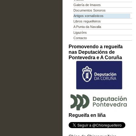
Galería de Imaxes
Documentos Sonoros
Artigos xornalísticos
Libros regueifeiros
A Punta da Navalla
Ligazóns
Contacto
Promovendo a regueifa
nas Deputacións de
Pontevedra e A Coruña
Regueifa en liña