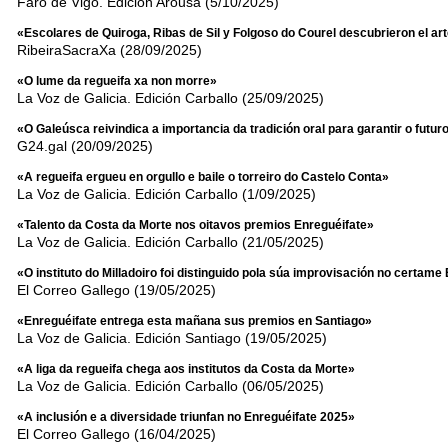
Faro de Vigo. Edición Arousa (5/10/2025)
«Escolares de Quiroga, Ribas de Sil y Folgoso do Courel descubrieron el art
RibeiraSacraXa (28/09/2025)
«O lume da regueifa xa non morre»
La Voz de Galicia. Edición Carballo (25/09/2025)
«O Galeúsca reivindica a importancia da tradición oral para garantir o futu
G24.gal (20/09/2025)
«A regueifa ergueu en orgullo e baile o torreiro do Castelo Conta»
La Voz de Galicia. Edición Carballo (1/09/2025)
«Talento da Costa da Morte nos oitavos premios Enreguéifate»
La Voz de Galicia. Edición Carballo (21/05/2025)
«O instituto do Milladoiro foi distinguido pola súa improvisación no certame
El Correo Gallego (19/05/2025)
«Enreguéifate entrega esta mañana sus premios en Santiago»
La Voz de Galicia. Edición Santiago (19/05/2025)
«A liga da regueifa chega aos institutos da Costa da Morte»
La Voz de Galicia. Edición Carballo (06/05/2025)
«A inclusión e a diversidade triunfan no Enreguéifate 2025»
El Correo Gallego (16/04/2025)