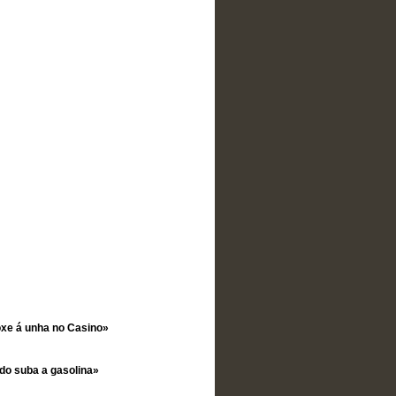
oxe á unha no Casino»
ndo suba a gasolina»