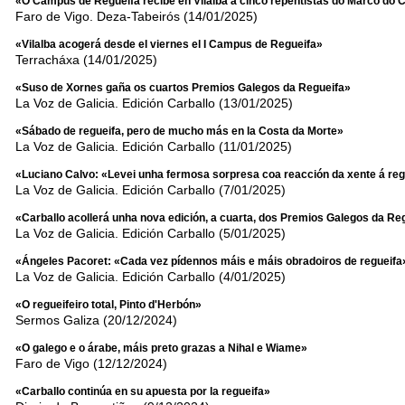
«O Campus de Regueifa recibe en Vilalba a cinco repentistas do Marco do 
Faro de Vigo. Deza-Tabeirós (14/01/2025)
«Vilalba acogerá desde el viernes el I Campus de Regueifa»
Terracháxa (14/01/2025)
«Suso de Xornes gaña os cuartos Premios Galegos da Regueifa»
La Voz de Galicia. Edición Carballo (13/01/2025)
«Sábado de regueifa, pero de mucho más en la Costa da Morte»
La Voz de Galicia. Edición Carballo (11/01/2025)
«Luciano Calvo: «Levei unha fermosa sorpresa coa reacción da xente á reg
La Voz de Galicia. Edición Carballo (7/01/2025)
«Carballo acollerá unha nova edición, a cuarta, dos Premios Galegos da Re
La Voz de Galicia. Edición Carballo (5/01/2025)
«Ángeles Pacoret: «Cada vez pídennos máis e máis obradoiros de regueifa
La Voz de Galicia. Edición Carballo (4/01/2025)
«O regueifeiro total, Pinto d'Herbón»
Sermos Galiza (20/12/2024)
«O galego e o árabe, máis preto grazas a Nihal e Wiame»
Faro de Vigo (12/12/2024)
«Carballo continúa en su apuesta por la regueifa»