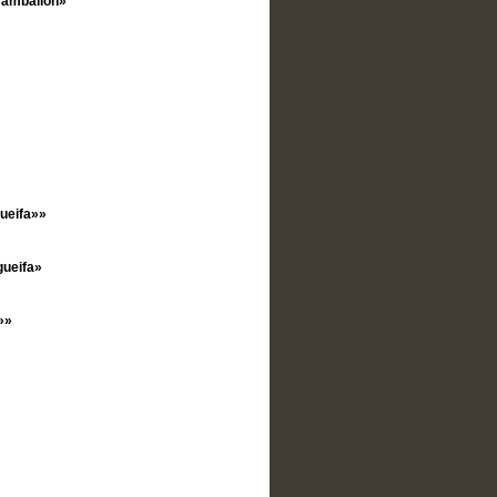
Camballón»
ueifa»»
gueifa»
»»