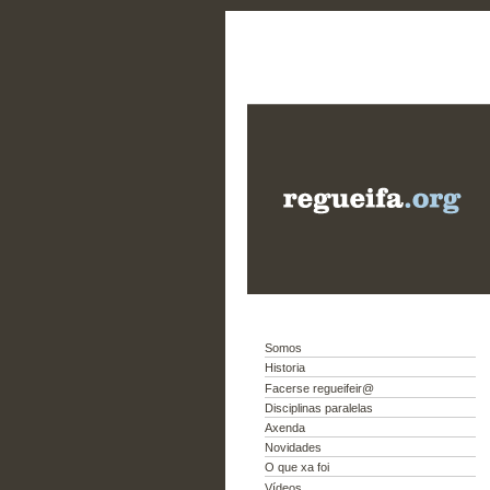
Somos
Historia
Facerse regueifeir@
Disciplinas paralelas
Axenda
Novidades
O que xa foi
Vídeos