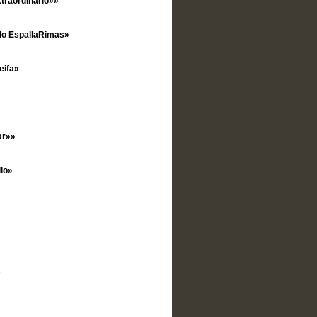
traordinario»»
 do EspallaRimas»
eifa»
ar»»
lo»
»