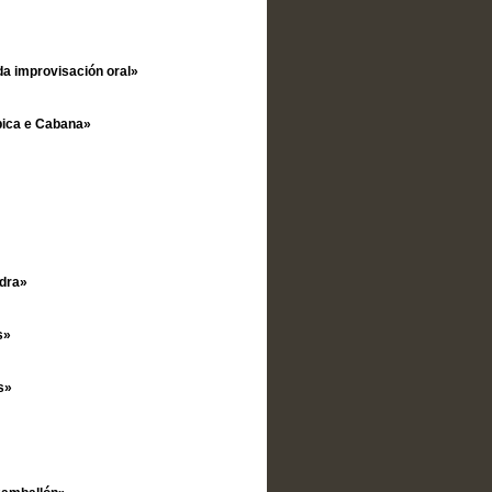
da improvisación oral»
pica e Cabana»
edra»
s»
s»