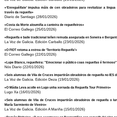
«‘Enreguéifate’ impulsa máis de cen obradoiros para revitalizar a lingu
través da regueifa»
Diario de Santiago (28/01/2026)
«Costa da Morte aloumiña a canteira de regueifeiros»
El Correo Gallego (25/01/2026)
«Regueifa e baile tradicional teñen remuda asegurada en Soneira e Bergant
La Voz de Galicia. Edición Carballo (23/01/2026)
«O FIOT retoma a estrea de ‘Territorio Regueifa’»
El Correo Gallego (22/01/2026)
«Lupe Blanco, regueifeira: "Emocionar o público coas regueifas é fermoso"
Nós Diario (22/01/2026)
«Seis alumnas de Vila de Cruces impartirán obradoiros de regueifa no IES d
La Voz de Galicia. Edición Deza (19/01/2026)
«O Mádia Leva acolle en Lugo unha xornada da Regueifa Tour Primeiro»
Lugo Xa (16/01/2026)
«Seis alumnas de Vila de Cruces impartirán obradoiros de regueifa o lu
María Sarmiento de Viveiro»
La Voz de Galicia. Edición A Mariña (15/01/2026)