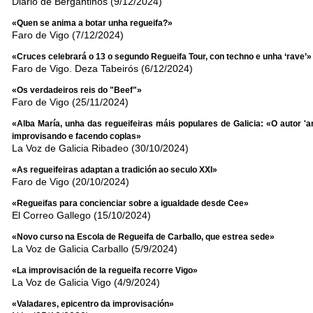
Diario de Bergantiños (9/12/2024)
«Quen se anima a botar unha regueifa?»
Faro de Vigo (7/12/2024)
«Cruces celebrará o 13 o segundo Regueifa Tour, con techno e unha ‘rave’»
Faro de Vigo. Deza Tabeirós (6/12/2024)
«Os verdadeiros reis do "Beef"»
Faro de Vigo (25/11/2024)
«Alba María, unha das regueifeiras máis populares de Galicia: «O autor 'a
improvisando e facendo coplas»
La Voz de Galicia Ribadeo (30/10/2024)
«As regueifeiras adaptan a tradición ao seculo XXI»
Faro de Vigo (20/10/2024)
«Regueifas para concienciar sobre a igualdade desde Cee»
El Correo Gallego (15/10/2024)
«Novo curso na Escola de Regueifa de Carballo, que estrea sede»
La Voz de Galicia Carballo (5/9/2024)
«La improvisación de la regueifa recorre Vigo»
La Voz de Galicia Vigo (4/9/2024)
«Valadares, epicentro da improvisación»