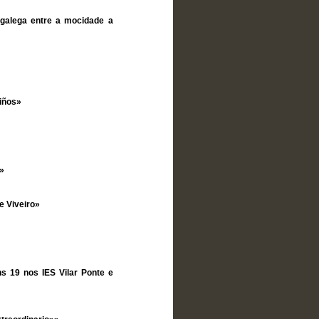
a galega entre a mocidade a
iños»
»
e Viveiro»
ns 19 nos IES Vilar Ponte e