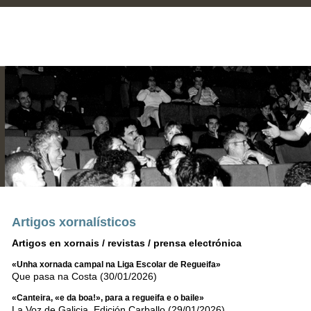
Artigos xornalísticos
Artigos en xornais / revistas / prensa electrónica
«Unha xornada campal na Liga Escolar de Regueifa»
Que pasa na Costa (30/01/2026)
«Canteira, «e da boa!», para a regueifa e o baile»
La Voz de Galicia. Edición Carballo (29/01/2026)