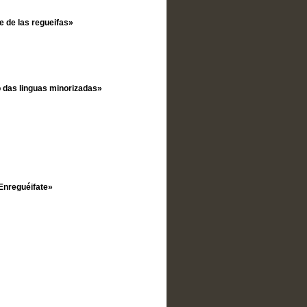
e de las regueifas»
ro das linguas minorizadas»
 Enreguéifate»