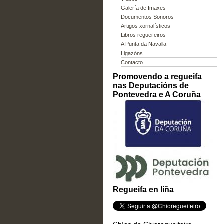
Galería de Imaxes
Documentos Sonoros
Artigos xornalísticos
Libros regueifeiros
A Punta da Navalla
Ligazóns
Contacto
Promovendo a regueifa
nas Deputacións de
Pontevedra e A Coruña
Regueifa en liña