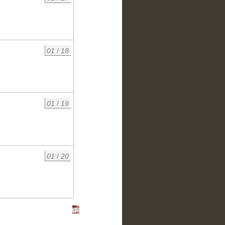
01
/
18
01
/
19
01
/
20