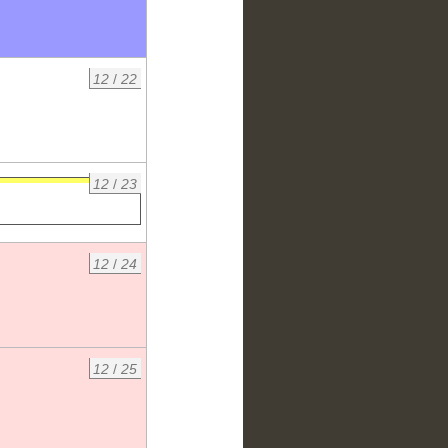
12
/
22
12
/
23
12
/
24
12
/
25