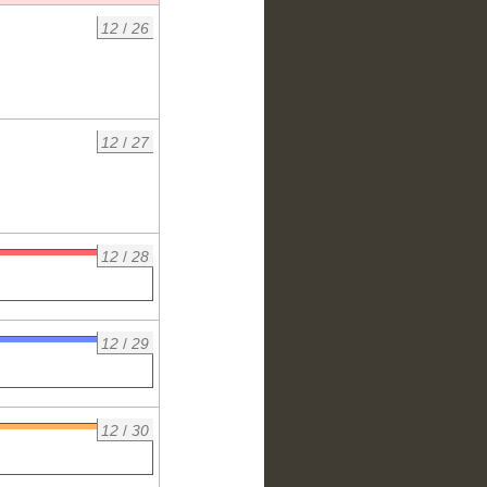
12
/
26
12
/
27
12
/
28
12
/
29
12
/
30