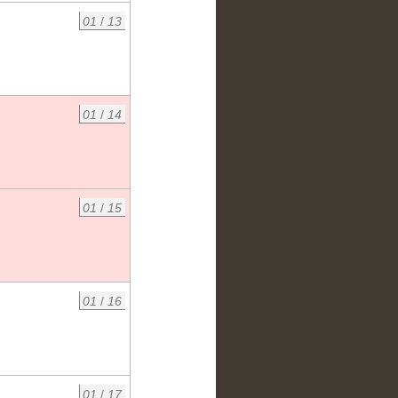
01
/
13
01
/
14
01
/
15
01
/
16
01
/
17