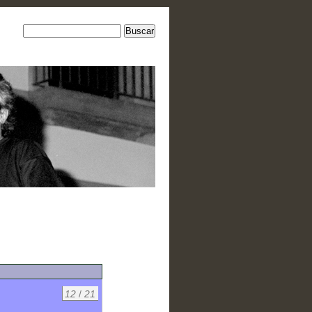
12
/
21