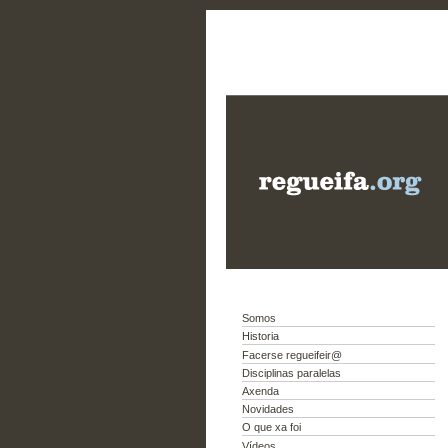
Somos
Historia
Facerse regueifeir@
Disciplinas paralelas
Axenda
Novidades
O que xa foi
Vídeos