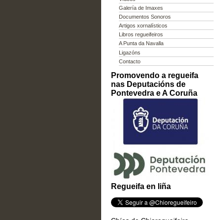
Galería de Imaxes
Documentos Sonoros
Artigos xornalísticos
Libros regueifeiros
A Punta da Navalla
Ligazóns
Contacto
Promovendo a regueifa
nas Deputacións de
Pontevedra e A Coruña
Regueifa en liña