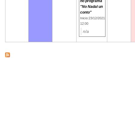
no programa
"No Nadal un
conto"
Inicio:23/12/2021
12:00
n/a