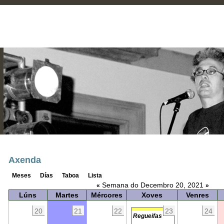
Axenda
Meses
Días
Taboa
Lista
Semana do Decembro 20, 2021
«
»
Lúns
Martes
Mércores
Xoves
Venres
20
21
22
23
24
Regueifas