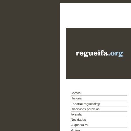
Somos
Historia
Facerse regueifeir@
Disciplinas paralelas
Axenda
Novidades
O que xa foi
Vídeos