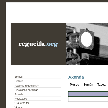
Axenda
Somos
Historia
Meses
Semán
Taboa
Facerse regueifeir@
Disciplinas paralelas
Axenda
Novidades
O que xa foi
Vídeos