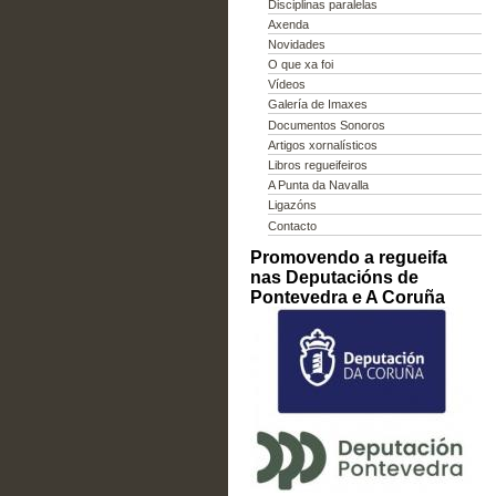
Disciplinas paralelas
Axenda
Novidades
O que xa foi
Vídeos
Galería de Imaxes
Documentos Sonoros
Artigos xornalísticos
Libros regueifeiros
A Punta da Navalla
Ligazóns
Contacto
Promovendo a regueifa
nas Deputacións de
Pontevedra e A Coruña