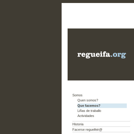
Somos
Quen somos?
Que facemos?
Liñas de traballo
Actividades
Historia
Facerse regueifeir@