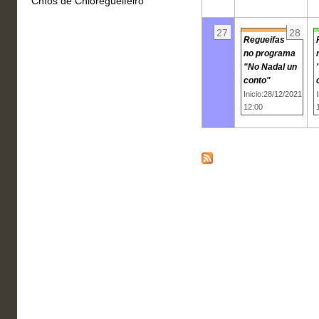
Chíos de Chioregueifeiro
27
28
Regueifas
no programa
"No Nadal un
conto"
Inicio:28/12/2021
12:00