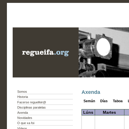
Axenda
Somos
Historia
Semán
Días
Taboa
Facerse regueifeir@
Disciplinas paralelas
Lúns
Martes
Axenda
Novidades
O que xa foi
Vídeos