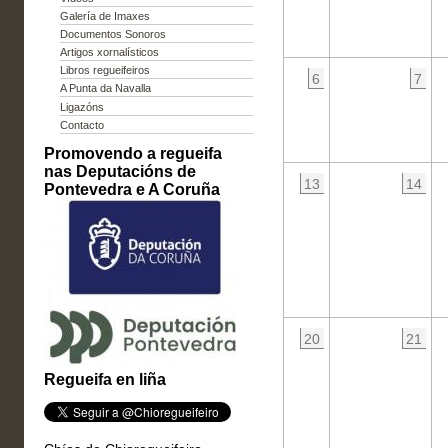
Galería de Imaxes
Documentos Sonoros
Artigos xornalísticos
Libros regueifeiros
6
7
A Punta da Navalla
Ligazóns
Contacto
Promovendo a regueifa
nas Deputacións de
13
14
Pontevedra e A Coruña
20
21
Regueifa en liña