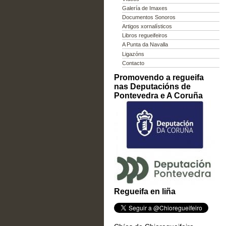
Galería de Imaxes
Documentos Sonoros
Artigos xornalísticos
Libros regueifeiros
A Punta da Navalla
Ligazóns
Contacto
Promovendo a regueifa
nas Deputacións de
Pontevedra e A Coruña
Regueifa en liña