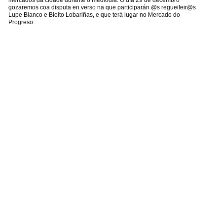
mercados da cidade durante o mediodía. O día 29 de decembro
gozaremos coa disputa en verso na que participarán @s regueifeir@s
Lupe Blanco e Bieito Lobariñas, e que terá lugar no Mercado do
Progreso.