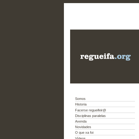
Somos
Historia
Facerse regueifeir@
Disciplinas paralelas
Axenda
Novidades
O que xa foi
Vídeos