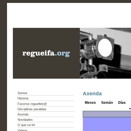
Axenda
Somos
Historia
Meses
Semán
Días
Facerse regueifeir@
«
Disciplinas paralelas
Axenda
Novidades
O que xa foi
Vídeos