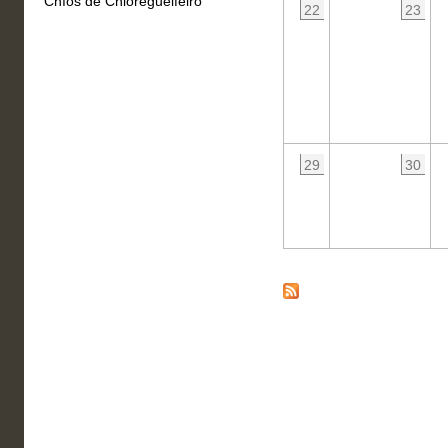
Chíos de Chioregueifeiro
22
23
29
30