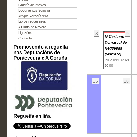
Galería de Imaxes
Documentos Sonoros
Artigos xornalísticos
Libros regueifeiros
A Punta da Navalla
Ligazóns
8
9
IV Certame
Contacto
Comarcal de
Promovendo a regueifa
Regueifas
nas Deputacións de
(Morrazo)
Pontevedra e A Coruña
Inicio:09/11/2021
10:00
15
16
Regueifa en liña