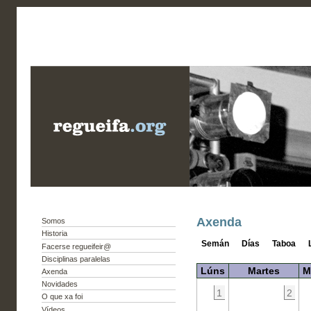
Axenda
Somos
Historia
Semán
Días
Taboa
Facerse regueifeir@
Disciplinas paralelas
Lúns
Martes
M
Axenda
Novidades
1
2
O que xa foi
Vídeos