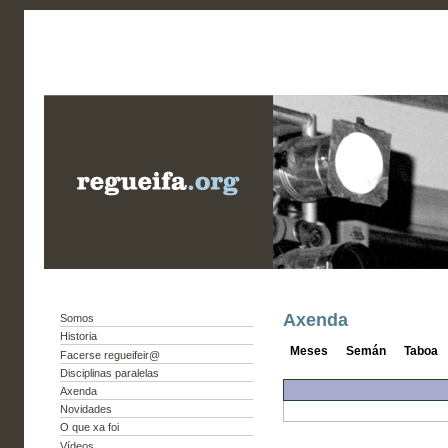
Axenda
Somos
Historia
Meses
Semán
Taboa
Facerse regueifeir@
Disciplinas paralelas
Axenda
Novidades
O que xa foi
Vídeos