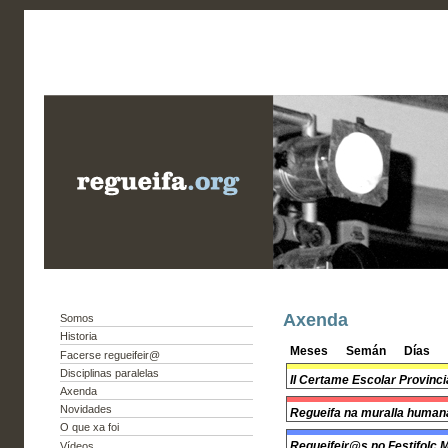
Axenda
Somos
Historia
Meses
Semán
Días
Facerse regueifeir@
Disciplinas paralelas
II Certame Escolar Provinci
Axenda
Novidades
Regueifa na muralla humana
O que xa foi
Regueifeir@s no Festifolc
Vídeos