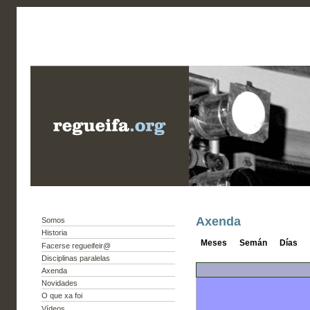
Axenda
Somos
Historia
Meses
Semán
Días
Facerse regueifeir@
Disciplinas paralelas
Axenda
Novidades
O que xa foi
Vídeos