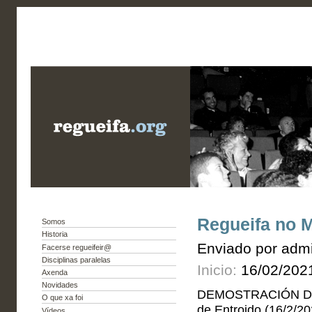
Regueifa no M
Somos
Historia
Enviado por admi
Facerse regueifeir@
Disciplinas paralelas
Inicio:
16/02/202
Axenda
Novidades
DEMOSTRACIÓN DE 
O que xa foi
de Entroido (16/2/20
Vídeos