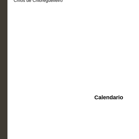
Chíos de Chioregueifeiro
Calendario