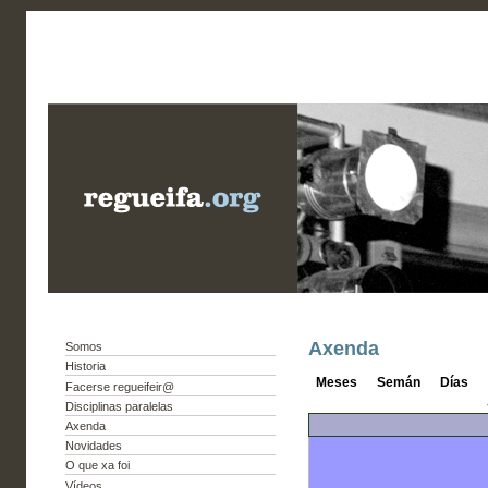
Axenda
Somos
Historia
Meses
Semán
Días
Facerse regueifeir@
Disciplinas paralelas
Axenda
Novidades
O que xa foi
Vídeos