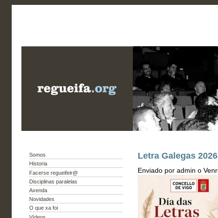
Letra Galegas 2026
Somos
Historia
Enviado por admin o Venr
Facerse regueifeir@
Disciplinas paralelas
Axenda
Novidades
O que xa foi
Vídeos