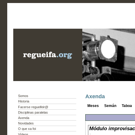
Axenda
Somos
Historia
Meses
Semán
Taboa
Facerse regueifeir@
Disciplinas paralelas
Axenda
Novidades
Módulo improvisaci
O que xa foi
Vídeos