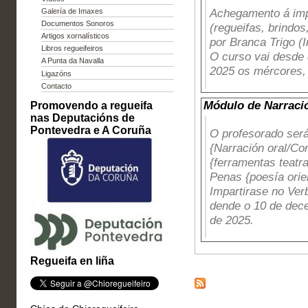
Achegamento á imp
Galería de Imaxes
Documentos Sonoros
(regueifas, brindos
Artigos xornalísticos
por Branca Trigo (
Libros regueifeiros
O curso vai desde
A Punta da Navalla
2025 os mércores, 
Ligazóns
Contacto
Módulo de Narraci
Promovendo a regueifa
nas Deputacións de
Pontevedra e A Coruña
O profesorado será
{Narración oral/Co
{ferramentas teatra
Penas {poesía orie
Impartirase no Ver
dende o 10 de dec
de 2025.
Regueifa en liña