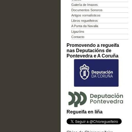
Galería de Imaxes
Documentos Sonoros
Artigos xornalísticos
Libros regueifeiros
A Punta da Navalla
Ligazóns
Contacto
Promovendo a regueifa
nas Deputacións de
Pontevedra e A Coruña
Regueifa en liña