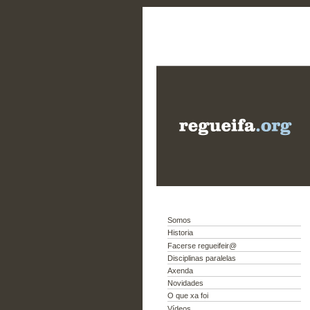
Somos
Historia
Facerse regueifeir@
Disciplinas paralelas
Axenda
Novidades
O que xa foi
Vídeos