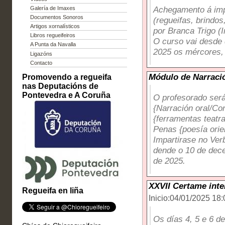
Achegamento á imp
Galería de Imaxes
Documentos Sonoros
(regueifas, brindos
Artigos xornalísticos
por Branca Trigo (
Libros regueifeiros
O curso vai desde
A Punta da Navalla
2025 os mércores, 
Ligazóns
Contacto
Módulo de Narraci
Promovendo a regueifa
nas Deputacións de
Pontevedra e A Coruña
O profesorado será
{Narración oral/Co
{ferramentas teatra
Penas {poesía orie
Impartirase no Ver
dende o 10 de dec
de 2025.
XXVII Certame inte
Regueifa en liña
Inicio:04/01/2025 18:
Os días 4, 5 e 6 de