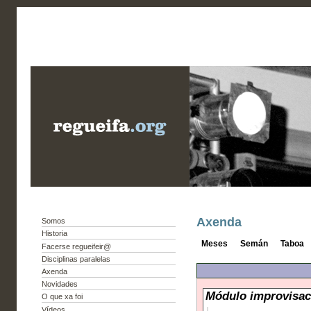
Axenda
Somos
Historia
Meses
Semán
Taboa
Facerse regueifeir@
Disciplinas paralelas
Axenda
Novidades
Módulo improvisaci
O que xa foi
Vídeos