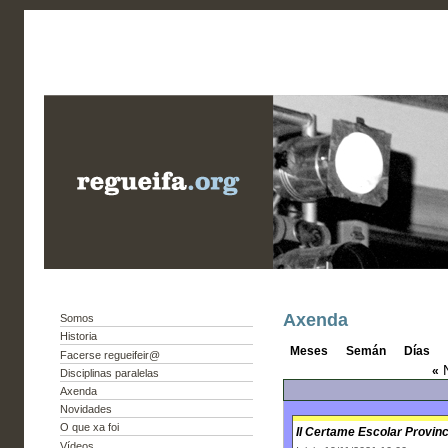
Axenda
Somos
Historia
Meses
Semán
Días
Facerse regueifeir@
N
«
Disciplinas paralelas
Axenda
Novidades
O que xa foi
II Certame Escolar Provinc
Vídeos