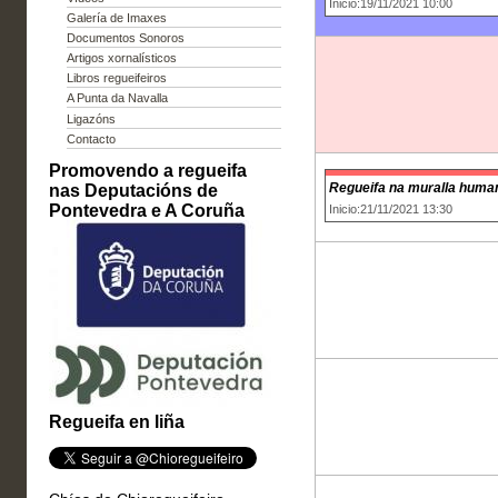
Inicio:19/11/2021 10:00
Galería de Imaxes
Documentos Sonoros
Artigos xornalísticos
Libros regueifeiros
A Punta da Navalla
Ligazóns
Contacto
Promovendo a regueifa
Regueifa na muralla human
nas Deputacións de
Pontevedra e A Coruña
Inicio:21/11/2021 13:30
Regueifa en liña