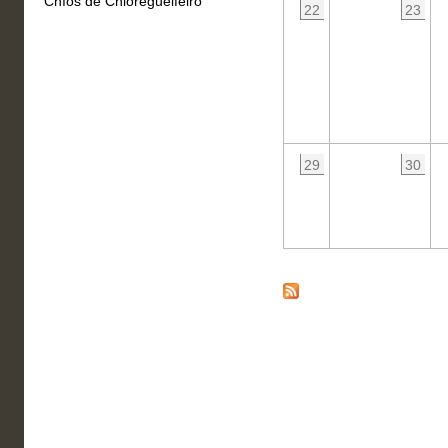
Chíos de Chioregueifeiro
22
23
29
30