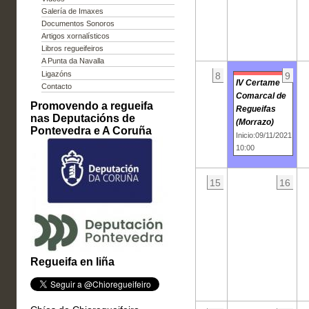
Galería de Imaxes
Documentos Sonoros
Artigos xornalísticos
Libros regueifeiros
A Punta da Navalla
Ligazóns
8
9
IV Certame
Contacto
Comarcal de
Promovendo a regueifa
Regueifas
nas Deputacións de
(Morrazo)
Pontevedra e A Coruña
Inicio:09/11/2021
10:00
15
16
Regueifa en liña