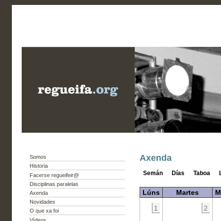
Axenda
Somos
Historia
Semán
Días
Taboa
Facerse regueifeir@
Disciplinas paralelas
Lúns
Martes
M
Axenda
Novidades
1
2
O que xa foi
Vídeos