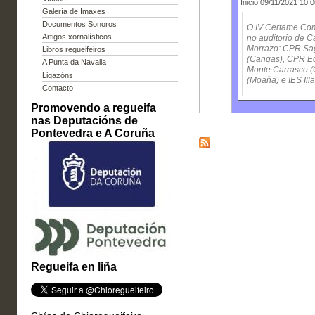
Inicio:09/11/2021 10:
Galería de Imaxes
Documentos Sonoros
O IV Certame Com
Artigos xornalísticos
no auditorio de C
Morrazo: CPR Sa
Libros regueifeiros
(Cangas), CPR Ed
A Punta da Navalla
Monte Carrasco (
Ligazóns
(Moaña) e IES Ill
Contacto
Promovendo a regueifa
nas Deputacións de
Pontevedra e A Coruña
Regueifa en liña