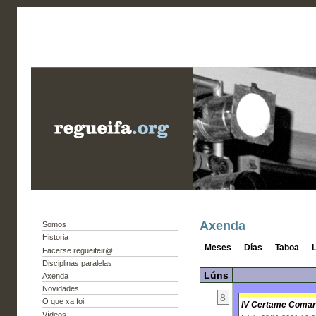
Axenda
Somos
Historia
Meses
Días
Taboa
L
Facerse regueifeir@
Disciplinas paralelas
Lúns
Axenda
Novidades
8
O que xa foi
IV Certame Comarc
Vídeos