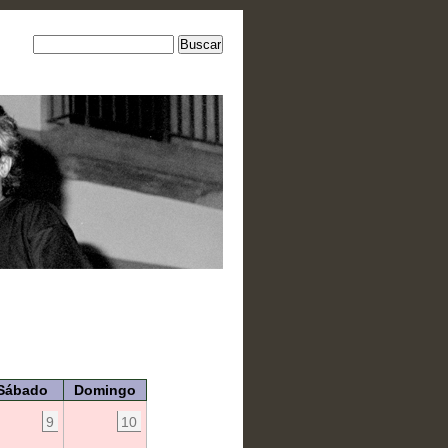
Sábado
Domingo
9
10