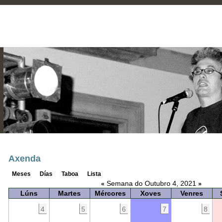
Axenda
Meses
Días
Taboa
Lista
Semana do Outubro 4, 2021
«
»
Lúns
Martes
Mércores
Xoves
Venres
4
5
6
7
8