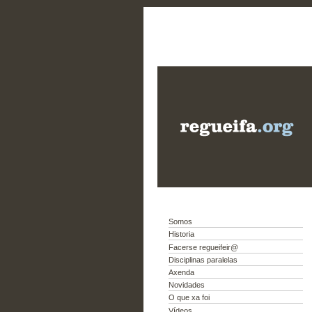
Somos
Historia
Facerse regueifeir@
Disciplinas paralelas
Axenda
Novidades
O que xa foi
Vídeos