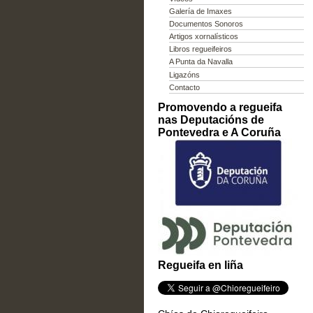
Galería de Imaxes
Documentos Sonoros
Artigos xornalísticos
Libros regueifeiros
A Punta da Navalla
Ligazóns
Contacto
Promovendo a regueifa
nas Deputacións de
Pontevedra e A Coruña
Regueifa en liña