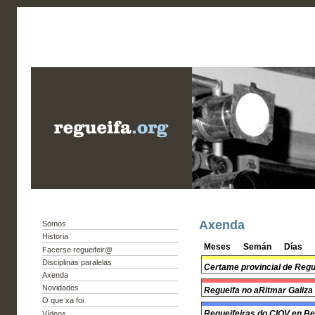
Axenda
Somos
Historia
Meses
Semán
Días
Facerse regueifeir@
Disciplinas paralelas
Certame provincial de Regu
Axenda
Novidades
Regueifa no aRitmar Galiza 
O que xa foi
Regueifeiras do CIOV en B
Vídeos