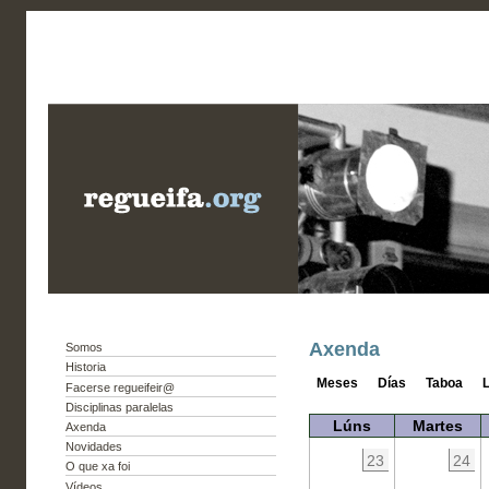
Axenda
Somos
Historia
Meses
Días
Taboa
L
Facerse regueifeir@
Disciplinas paralelas
Lúns
Martes
Axenda
Novidades
23
24
O que xa foi
Vídeos