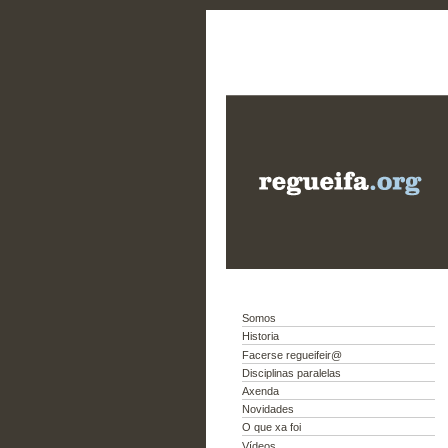
Somos
Historia
Facerse regueifeir@
Disciplinas paralelas
Axenda
Novidades
O que xa foi
Vídeos