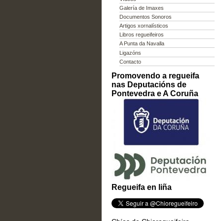
Galería de Imaxes
Documentos Sonoros
Artigos xornalísticos
Libros regueifeiros
A Punta da Navalla
Ligazóns
Contacto
Promovendo a regueifa
nas Deputacións de
Pontevedra e A Coruña
Regueifa en liña