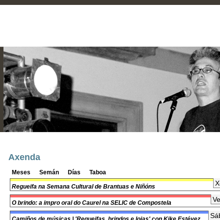
Axenda
Meses
Semán
Días
Taboa
X
Regueifa na Semana Cultural de Brantuas e Niñóns
Ve
O brindo: a impro oral do Caurel na SELIC de Compostela
Sá
Camiños de músicas | 'Regueifas, brindos e loias' con Kike Estévez