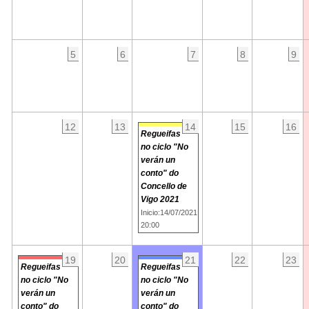
5
6
7
8
9
12
13
14
15
16
Regueifas
no ciclo "No
verán un
conto" do
Concello de
Vigo 2021
Inicio:14/07/2021
20:00
19
20
21
22
23
Regueifas
Regueifas
no ciclo "No
no ciclo "No
verán un
verán un
conto" do
conto" do