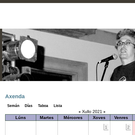
Axenda
Semán
Días
Taboa
Lista
Xullo 2021
«
»
Lúns
Martes
Mércores
Xoves
Venres
1
2