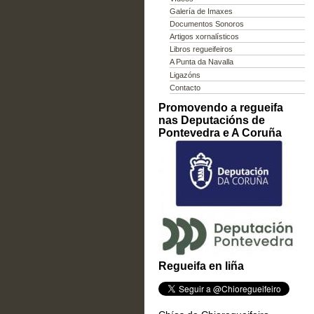
Galería de Imaxes
Documentos Sonoros
Artigos xornalísticos
Libros regueifeiros
A Punta da Navalla
Ligazóns
Contacto
Promovendo a regueifa
nas Deputacións de
Pontevedra e A Coruña
Regueifa en liña