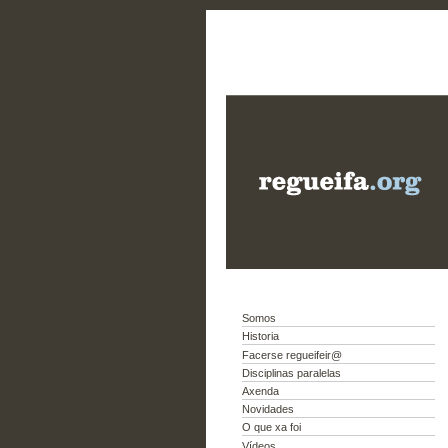
Somos
Historia
Facerse regueifeir@
Disciplinas paralelas
Axenda
Novidades
O que xa foi
Vídeos