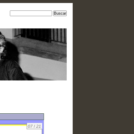
07
/
21