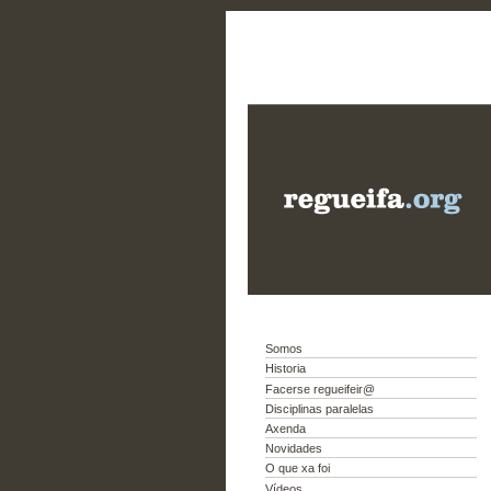
Somos
Historia
Facerse regueifeir@
Disciplinas paralelas
Axenda
Novidades
O que xa foi
Vídeos