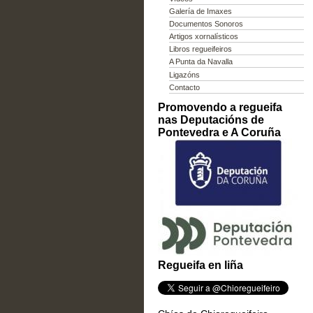
Galería de Imaxes
Documentos Sonoros
Artigos xornalísticos
Libros regueifeiros
A Punta da Navalla
Ligazóns
Contacto
Promovendo a regueifa
nas Deputacións de
Pontevedra e A Coruña
Regueifa en liña