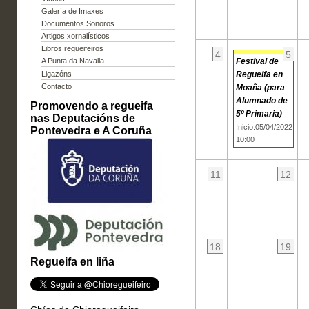
Galería de Imaxes
Documentos Sonoros
Artigos xornalísticos
Libros regueifeiros
4
5
Festival de
A Punta da Navalla
Regueifa en
Ligazóns
Contacto
Moaña (para
Alumnado de
Promovendo a regueifa
5º Primaria)
nas Deputacións de
Inicio:05/04/2022
Pontevedra e A Coruña
10:00
11
12
18
19
Regueifa en liña