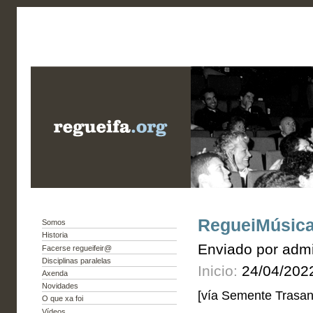
RegueiMúsica
Somos
Historia
Enviado por admi
Facerse regueifeir@
Disciplinas paralelas
Inicio:
24/04/202
Axenda
Novidades
[vía Semente Trasan
O que xa foi
Vídeos