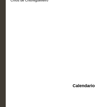
Chíos de Chioregueifeiro
Calendario