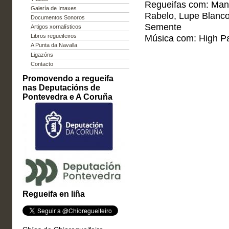
Regueifas com: Man
Galería de Imaxes
Rabelo, Lupe Blanco
Documentos Sonoros
Semente
Artigos xornalísticos
Libros regueifeiros
Música com: High P
A Punta da Navalla
Ligazóns
Contacto
Promovendo a regueifa
nas Deputacións de
Pontevedra e A Coruña
Regueifa en liña