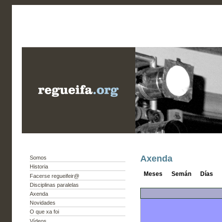
Axenda
Somos
Historia
Meses
Semán
Días
Facerse regueifeir@
Disciplinas paralelas
Axenda
Novidades
O que xa foi
Vídeos