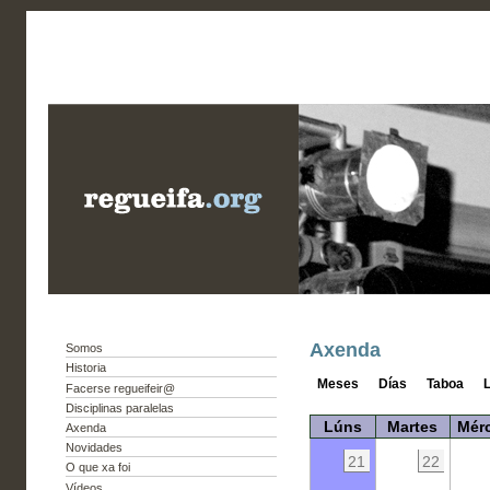
Axenda
Somos
Historia
Meses
Días
Taboa
L
Facerse regueifeir@
Disciplinas paralelas
Lúns
Martes
Mér
Axenda
Novidades
21
22
O que xa foi
Vídeos