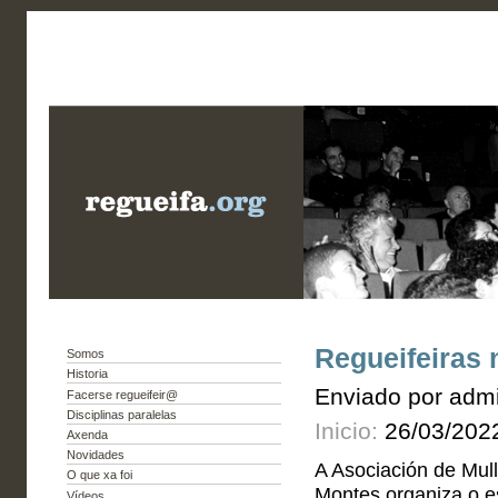
Regueifeiras 
Somos
Historia
Enviado por admi
Facerse regueifeir@
Disciplinas paralelas
Inicio:
26/03/202
Axenda
Novidades
A Asociación de Mul
O que xa foi
Montes organiza o e
Vídeos