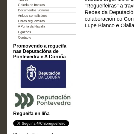
"Regueifeiras" a tr
Galería de Imaxes
Documentos Sonoros
Redes da Deputació
Artigos xornalísticos
colaboración co Conc
Libros regueifeiros
Lupe Blanco e Olalla
A Punta da Navalla
Ligazóns
Contacto
Promovendo a regueifa
nas Deputacións de
Pontevedra e A Coruña
Regueifa en liña