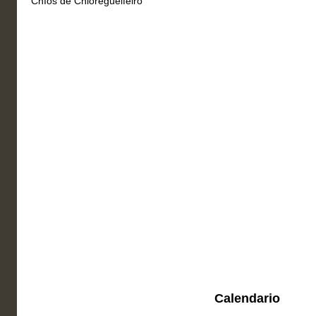
Chíos de Chioregueifeiro
Calendario