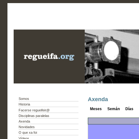
Axenda
Somos
Historia
Meses
Semán
Días
Facerse regueifeir@
Disciplinas paralelas
Axenda
Novidades
O que xa foi
Vídeos