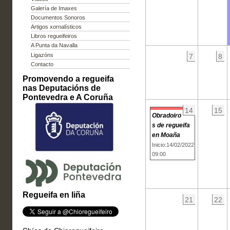
Galería de Imaxes
Documentos Sonoros
Artigos xornalísticos
Libros regueifeiros
A Punta da Navalla
Ligazóns
7
8
Contacto
Promovendo a regueifa
nas Deputacións de
Pontevedra e A Coruña
14
15
Obradoiro
s de regueifa
en Moaña
Inicio:14/02/2022
09:00
Regueifa en liña
21
22