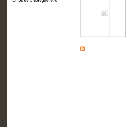
Chíos de Chioregueifeiro
28