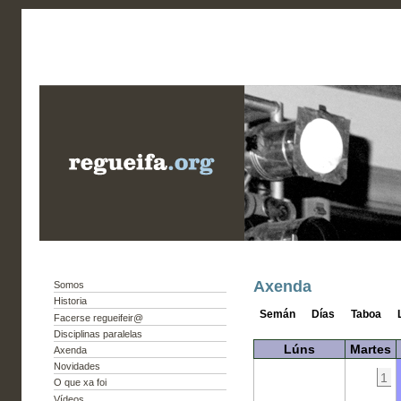
Axenda
Somos
Historia
Semán
Días
Taboa
Facerse regueifeir@
Disciplinas paralelas
Lúns
Martes
Axenda
Novidades
1
O que xa foi
Vídeos