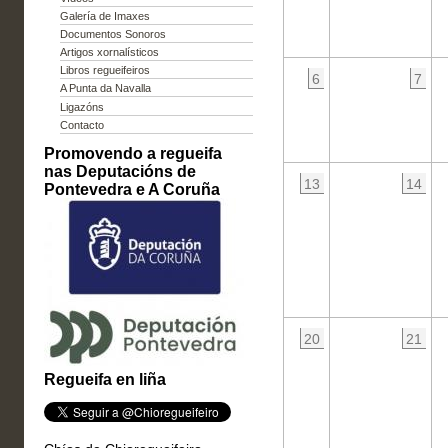
Galería de Imaxes
Documentos Sonoros
Artigos xornalísticos
Libros regueifeiros
6
7
A Punta da Navalla
Ligazóns
Contacto
Promovendo a regueifa
nas Deputacións de
13
14
Pontevedra e A Coruña
20
21
Regueifa en liña