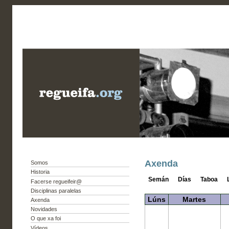
Axenda
Somos
Historia
Semán
Días
Taboa
Facerse regueifeir@
Disciplinas paralelas
Lúns
Martes
Axenda
Novidades
O que xa foi
Vídeos