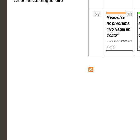
Chíos de Chioregueifeiro
27
28
Regueifas
no programa
"No Nadal un
conto"
Inicio:28/12/2021
12:00