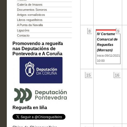
Galería de Imaxes
Documentos Sonoros
Artigos xornalísticos
Libros regueifeiros
A Punta da Navalla
Ligazóns
8
9
IV Certame
Contacto
Comarcal de
Promovendo a regueifa
Regueifas
nas Deputacións de
(Morrazo)
Pontevedra e A Coruña
Inicio:09/11/2021
10:00
15
16
Regueifa en liña