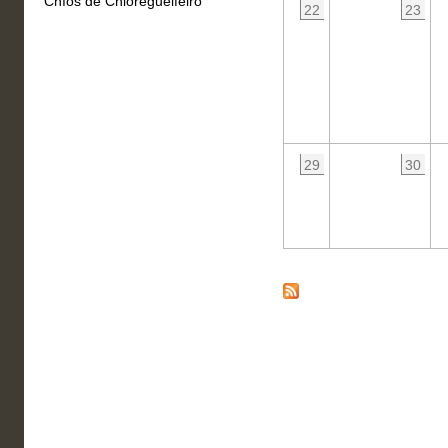
Chíos de Chioregueifeiro
22
23
29
30