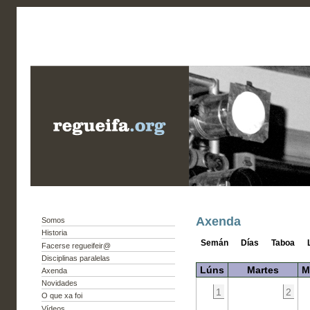
Axenda
Somos
Historia
Semán
Días
Taboa
Facerse regueifeir@
Disciplinas paralelas
Lúns
Martes
M
Axenda
Novidades
1
2
O que xa foi
Vídeos