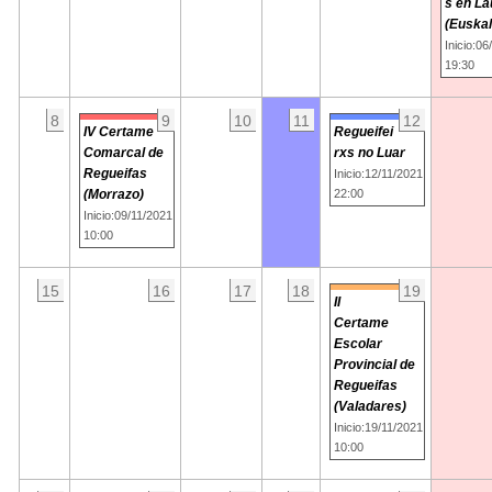
s en La
(Euskal
Inicio:06
19:30
8
9
10
11
12
IV Certame
Regueifei
Comarcal de
rxs no Luar
Regueifas
Inicio:12/11/2021
(Morrazo)
22:00
Inicio:09/11/2021
10:00
15
16
17
18
19
II
Certame
Escolar
Provincial de
Regueifas
(Valadares)
Inicio:19/11/2021
10:00