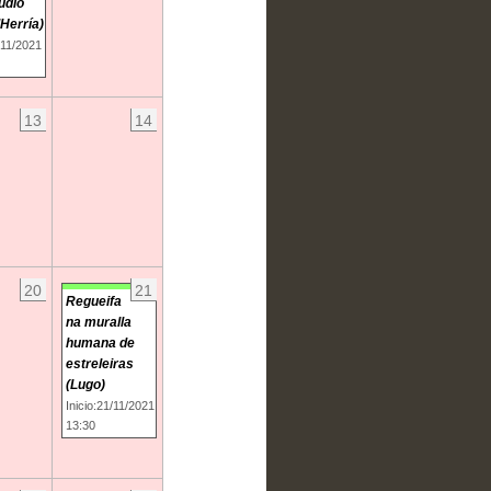
udio
Herría)
/11/2021
13
14
20
21
Regueifa
na muralla
humana de
estreleiras
(Lugo)
Inicio:21/11/2021
13:30