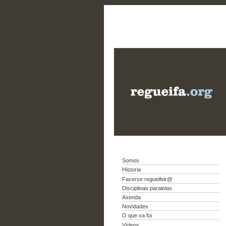
Somos
Historia
Facerse regueifeir@
Disciplinas paralelas
Axenda
Novidades
O que xa foi
Vídeos