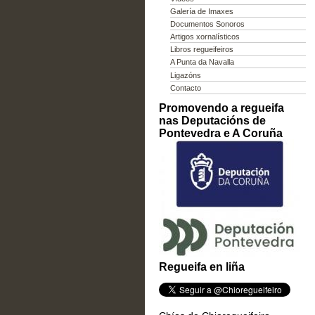
Galería de Imaxes
Documentos Sonoros
Artigos xornalísticos
Libros regueifeiros
A Punta da Navalla
Ligazóns
Contacto
Promovendo a regueifa
nas Deputacións de
Pontevedra e A Coruña
Regueifa en liña