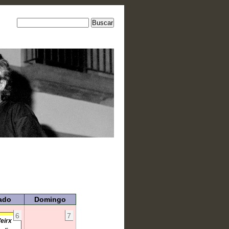
ado
Domingo
6
7
eirx