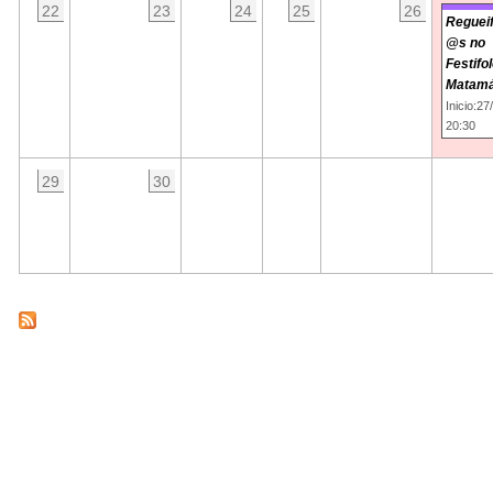
22
23
24
25
26
Regueif
@s no
Festifo
Matam
Inicio:27
20:30
29
30