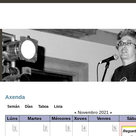
Axenda
Semán
Días
Taboa
Lista
Novembro 2021
«
»
Lúns
Martes
Mércores
Xoves
Venres
Sáb
1
2
3
4
5
Regueif