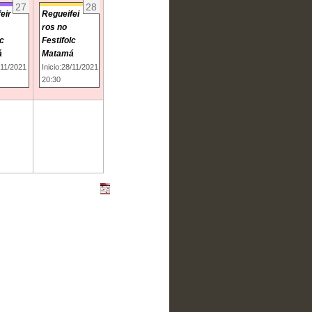
27
28
eir
Regueifei
ros no
lc
Festifolc
á
Matamá
/11/2021
Inicio:28/11/2021
20:30