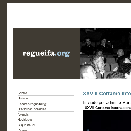
XXVIII Certame Int
Somos
Historia
Enviado por admin o Mart
Facerse regueifeir@
XXVIII Certame Internacion
Disciplinas paralelas
Axenda
Novidades
O que xa foi
Vídeos