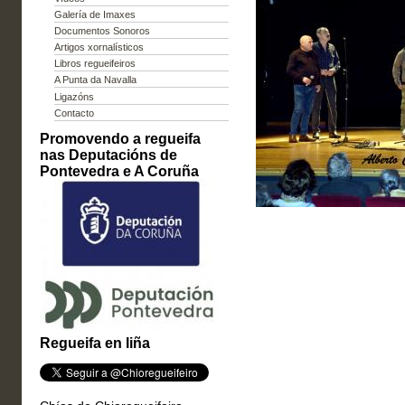
Galería de Imaxes
Documentos Sonoros
Artigos xornalísticos
Libros regueifeiros
A Punta da Navalla
Ligazóns
Contacto
Promovendo a regueifa
nas Deputacións de
Pontevedra e A Coruña
Regueifa en liña