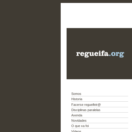
Somos
Historia
Facerse regueifeir@
Disciplinas paralelas
Axenda
Novidades
O que xa foi
Vídeos