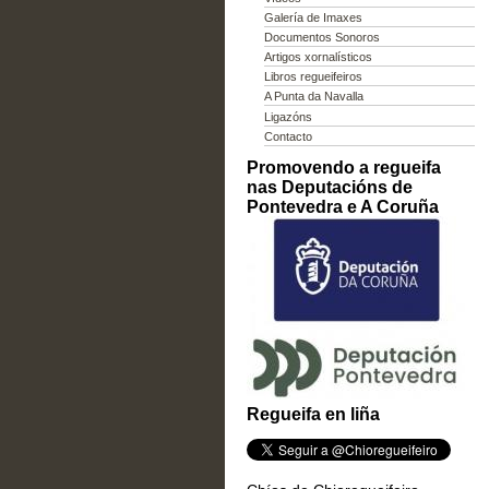
Galería de Imaxes
Documentos Sonoros
Artigos xornalísticos
Libros regueifeiros
A Punta da Navalla
Ligazóns
Contacto
Promovendo a regueifa
nas Deputacións de
Pontevedra e A Coruña
Regueifa en liña