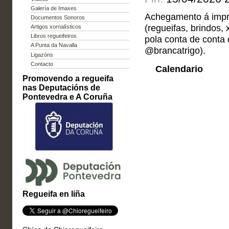
Galería de Imaxes
Achegamento á impro
Documentos Sonoros
(regueifas, brindos, 
Artigos xornalísticos
Libros regueifeiros
pola conta de conta 
A Punta da Navalla
@brancatrigo).
Ligazóns
Contacto
Calendario
Promovendo a regueifa
nas Deputacións de
Pontevedra e A Coruña
Regueifa en liña