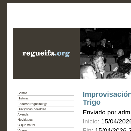
Improvisación
Somos
Historia
Trigo
Facerse regueifeir@
Disciplinas paralelas
Enviado por admi
Axenda
Inicio:
15/04/202
Novidades
O que xa foi
Fin:
15/04/2026 
Vídeos