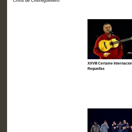
Chíos de Chioregueifeiro
XXVIII Certame Internacion
Regueifas