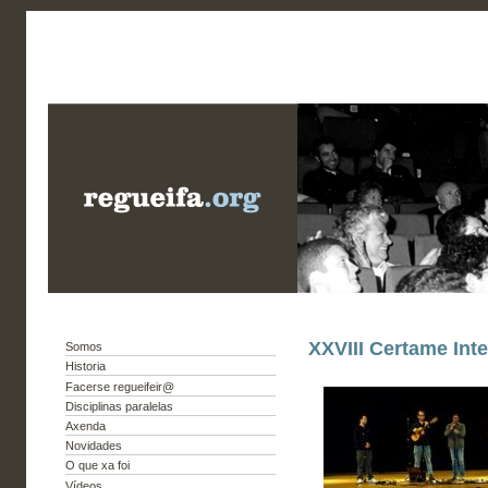
XXVIII Certame Int
Somos
Historia
Facerse regueifeir@
Disciplinas paralelas
Axenda
Novidades
O que xa foi
Vídeos