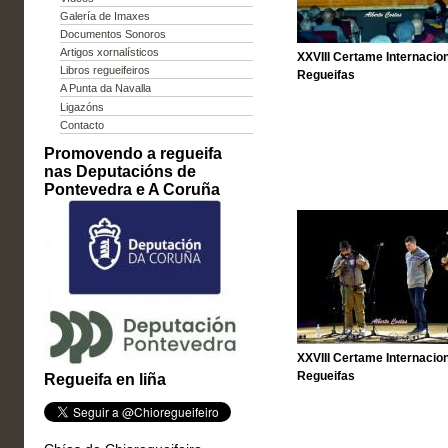
Galería de Imaxes
Documentos Sonoros
Artigos xornalísticos
XXVIII Certame Internacion
Libros regueifeiros
Regueifas
A Punta da Navalla
Ligazóns
Contacto
Promovendo a regueifa
nas Deputacións de
Pontevedra e A Coruña
XXVIII Certame Internacion
Regueifas
Regueifa en liña