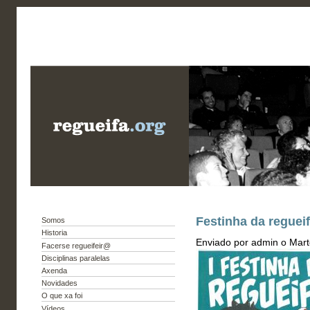
Festinha da regueif
Somos
Historia
Enviado por admin o Marte
Facerse regueifeir@
Disciplinas paralelas
Axenda
Novidades
O que xa foi
Vídeos