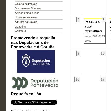
Galería de Imaxes
Documentos Sonoros
Artigos xornalísticos
Libros regueifeiros
2
3
REGUEIFA
A Punta da Navalla
S EN
Ligazóns
Contacto
SETEMBRO
Inicio:03/09/2024
Promovendo a regueifa
20:00
nas Deputacións de
Pontevedra e A Coruña
9
10
16
17
Regueifa en liña