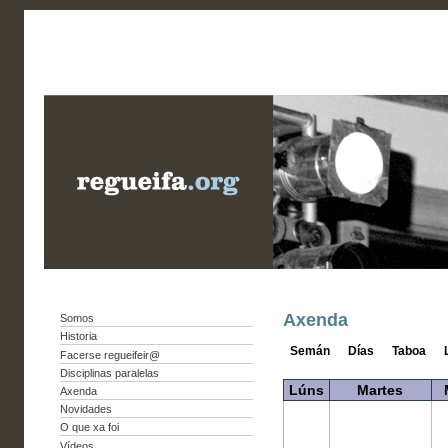
Axenda
Somos
Historia
Semán
Días
Taboa
Facerse regueifeir@
Disciplinas paralelas
Lúns
Martes
Axenda
Novidades
O que xa foi
Vídeos