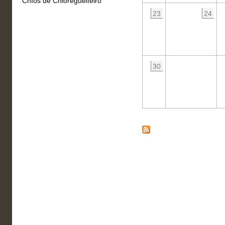
Chíos de Chioregueifeiro
23
24
30