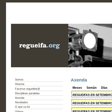
Axenda
Somos
Historia
Meses
Semán
Días
Facerse regueifeir@
Disciplinas paralelas
REGUEIFAS EN SETEMBR
Axenda
Novidades
REGUEIFAS EN SETEMBR
O que xa foi
REGUEIFAS EN SETEMBR
Vídeos