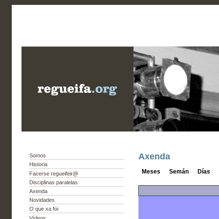
Axenda
Somos
Historia
Meses
Semán
Días
Facerse regueifeir@
Disciplinas paralelas
Axenda
Novidades
O que xa foi
Vídeos