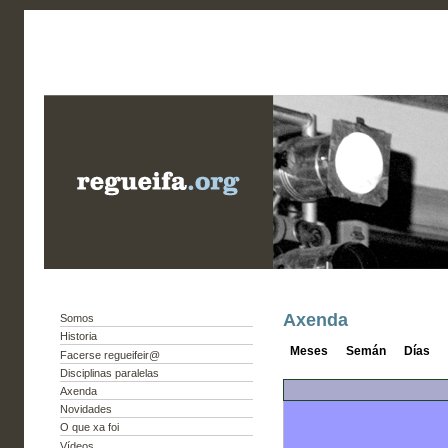
Axenda
Somos
Historia
Meses
Semán
Días
Facerse regueifeir@
Disciplinas paralelas
Axenda
Novidades
O que xa foi
Vídeos