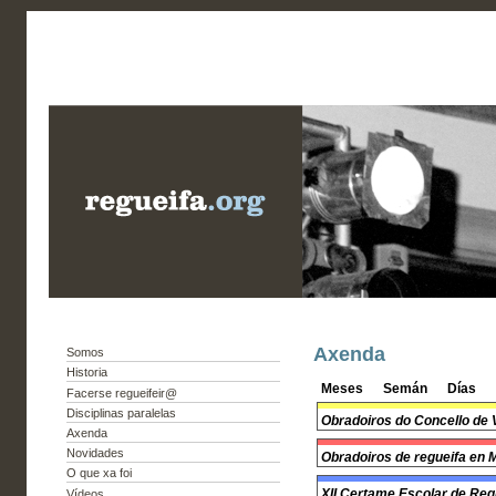
Axenda
Somos
Historia
Meses
Semán
Días
Facerse regueifeir@
Disciplinas paralelas
Obradoiros do Concello de 
Axenda
Novidades
Obradoiros de regueifa en
O que xa foi
XII Certame Escolar de Regu
Vídeos