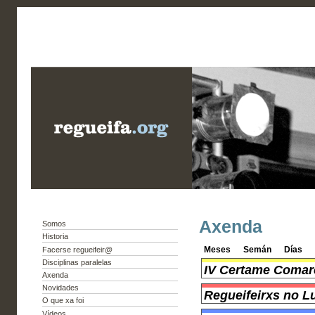
Axenda
Somos
Historia
Meses
Semán
Días
Facerse regueifeir@
Disciplinas paralelas
IV Certame Comarc
Axenda
Novidades
Regueifeirxs no L
O que xa foi
Vídeos