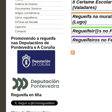
II Certame Escolar
Galería de Imaxes
(Valadares)
Documentos Sonoros
Artigos xornalísticos
Regueifa na mural
Libros regueifeiros
(Lugo)
A Punta da Navalla
Ligazóns
Regueifeir@s no F
Contacto
Promovendo a regueifa
Regueifeiros no F
nas Deputacións de
Pontevedra e A Coruña
Regueifa en liña